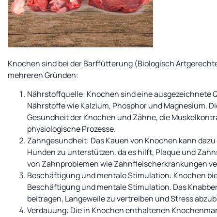
Knochen sind bei der Barffütterung (Biologisch Artgerech
mehreren Gründen:
Nährstoffquelle: Knochen sind eine ausgezeichnete Q
Nährstoffe wie Kalzium, Phosphor und Magnesium. Die
Gesundheit der Knochen und Zähne, die Muskelkontr
physiologische Prozesse.
Zahngesundheit: Das Kauen von Knochen kann dazu b
Hunden zu unterstützen, da es hilft, Plaque und Zahns
von Zahnproblemen wie Zahnfleischerkrankungen ver
Beschäftigung und mentale Stimulation: Knochen bi
Beschäftigung und mentale Stimulation. Das Knabbe
beitragen, Langeweile zu vertreiben und Stress abzu
Verdauung: Die in Knochen enthaltenen Knochenmar