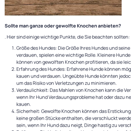
Sollte man ganze oder gewolfte Knochen anbieten?
. Hier sind einige wichtige Punkte, die Sie beachten sollten:
Größe des Hundes: Die Größe Ihres Hundes und seine
verdauen, spielen eine wichtige Rolle. Kleinere Hun
können von gewolften Knochen profitieren, da sie lei
Erfahrung des Hundes: Erfahrene Hunde können mög
kauen und verdauen. Ungeübte Hunde könnten jedoch
um das Risiko von Verletzungen zu minimieren.
Verdaulichkeit: Das Mahlen von Knochen kann die Ve
wenn Ihr Hund Verdauungsprobleme hat oder dazu ne
kauen.
Sicherheit: Gewolfte Knochen können das Erstickungsri
keine großen Stücke enthalten, die verschluckt werd
sein, wenn Ihr Hund dazu neigt, Dinge hastig zu versc