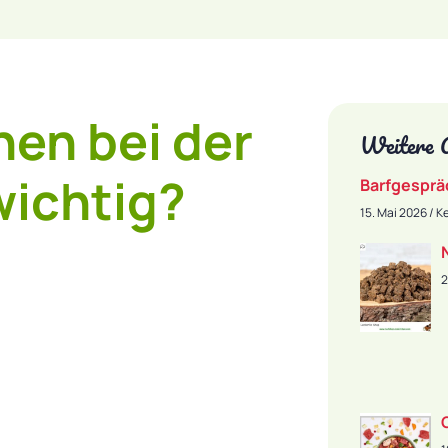
en bei der
Weitere 
wichtig?
Barfgesprä
15. Mai 2026
Ke
2