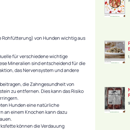
1
te Rohfütterung) von Hunden wichtig aus
uelle für verschiedene wichtige
1
se Mineralien sind entscheidend für die
aktion, das Nervensystem und andere
eitragen, die Zahngesundheit von
tein zu entfernen. Dies kann das Risiko
ringern.
9
eten Hunden eine natürliche
rn an einem Knochen kann dazu
bauen.
ksfette können die Verdauung