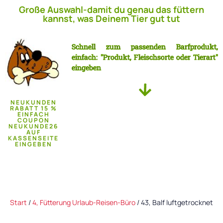
Große Auswahl-damit du genau das füttern
kannst, was Deinem Tier gut tut
Schnell zum passenden Barfprodukt,
einfach: "Produkt, Fleischsorte oder Tierart"
eingeben
NEUKUNDEN
RABATT 15 %
EINFACH
COUPON
NEUKUNDE26
AUF
KASSENSEITE
EINGEBEN
Start
/
4, Fütterung Urlaub-Reisen-Büro
/ 43, Balf luftgetrocknet