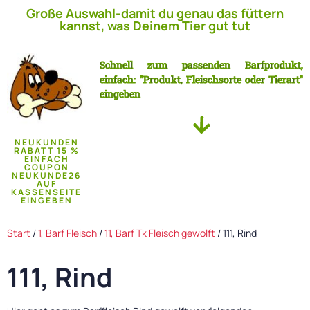
Große Auswahl-damit du genau das füttern
kannst, was Deinem Tier gut tut
Schnell zum passenden Barfprodukt,
einfach: "Produkt, Fleischsorte oder Tierart"
eingeben
NEUKUNDEN
RABATT 15 %
EINFACH
COUPON
NEUKUNDE26
AUF
KASSENSEITE
EINGEBEN
Start
/
1, Barf Fleisch
/
11, Barf Tk Fleisch gewolft
/ 111, Rind
111, Rind