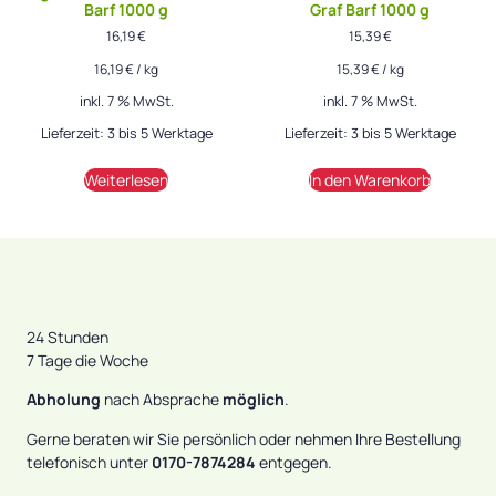
Barf 1000 g
Graf Barf 1000 g
16,19
€
15,39
€
16,19
€
/
kg
15,39
€
/
kg
inkl. 7 % MwSt.
inkl. 7 % MwSt.
Lieferzeit:
3 bis 5 Werktage
Lieferzeit:
3 bis 5 Werktage
Weiterlesen
In den Warenkorb
24 Stunden
7 Tage die Woche
Abholung
nach Absprache
möglich
.
Gerne beraten wir Sie persönlich oder nehmen Ihre Bestellung
telefonisch unter
0170-7874284
entgegen.