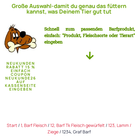
Große Auswahl-damit du genau das füttern
kannst, was Deinem Tier gut tut
Schnell zum passenden Barfprodukt,
einfach: "Produkt, Fleischsorte oder Tierart"
eingeben
NEUKUNDEN
RABATT 15 %
EINFACH
COUPON
NEUKUNDE26
AUF
KASSENSEITE
EINGEBEN
Start
/
1, Barf Fleisch
/
12, Barf Tk Fleisch gewürfelt
/
123, Lamm /
Ziege
/ 1234, Graf Barf