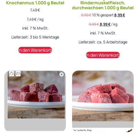
Knochenmus 1.000 g Beutel
Rindermuskelfleisch,
durchwachsen 1.000 g Beutel
7,49
€
9,99
€
10 % gespart
8,99
€
7,49
€
/
kg
9,99
€
8,99
€
/
kg
inkl. 7 % MwSt.
inkl. 7 % MwSt.
Lieferzeit:
3 bis 5 Werktage
Lieferzeit:
ca. 5 Arbeitstage
In den Warenkorb
In den Warenkorb