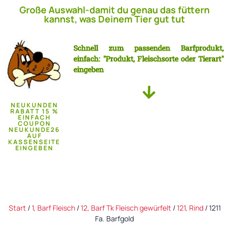
Große Auswahl-damit du genau das füttern
kannst, was Deinem Tier gut tut
Schnell zum passenden Barfprodukt,
einfach: "Produkt, Fleischsorte oder Tierart"
eingeben
NEUKUNDEN
RABATT 15 %
EINFACH
COUPON
NEUKUNDE26
AUF
KASSENSEITE
EINGEBEN
Start
/
1, Barf Fleisch
/
12, Barf Tk Fleisch gewürfelt
/
121, Rind
/ 1211
Fa. Barfgold