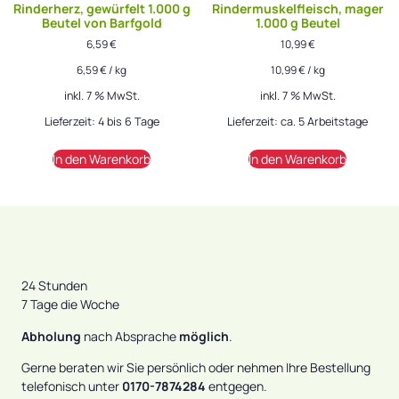
Rinderherz, gewürfelt 1.000 g
Rindermuskelfleisch, mager
Beutel von Barfgold
1.000 g Beutel
6,59
€
10,99
€
6,59
€
/
kg
10,99
€
/
kg
inkl. 7 % MwSt.
inkl. 7 % MwSt.
Lieferzeit:
4 bis 6 Tage
Lieferzeit:
ca. 5 Arbeitstage
In den Warenkorb
In den Warenkorb
24 Stunden
7 Tage die Woche
Abholung
nach Absprache
möglich
.
Gerne beraten wir Sie persönlich oder nehmen Ihre Bestellung
telefonisch unter
0170-7874284
entgegen.