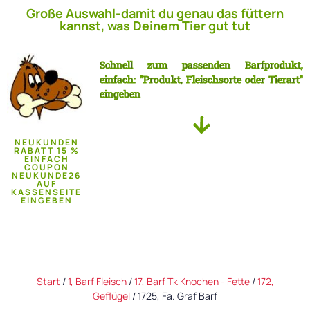
Große Auswahl-damit du genau das füttern
kannst, was Deinem Tier gut tut
Schnell zum passenden Barfprodukt,
einfach: "Produkt, Fleischsorte oder Tierart"
eingeben
NEUKUNDEN
RABATT 15 %
EINFACH
COUPON
NEUKUNDE26
AUF
KASSENSEITE
EINGEBEN
Start
/
1, Barf Fleisch
/
17, Barf Tk Knochen - Fette
/
172,
Geflügel
/ 1725, Fa. Graf Barf