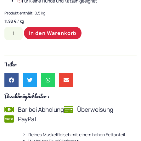
Für kleine Hunde und Katzen geeignet
Produkt enthält: 0,5
kg
11,98
€
/
kg
In den Warenkorb
Teilen
Bezahlmöglichkeiten :
Bar bei Abholung
Überweisung
PayPal
Reines Muskelfleisch mit einem hohen Fettanteil