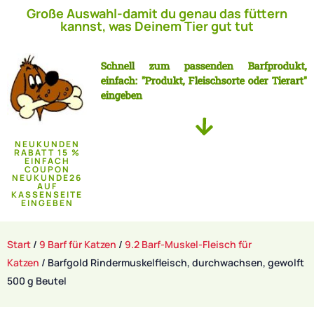
Große Auswahl-damit du genau das füttern
kannst, was Deinem Tier gut tut
Schnell zum passenden Barfprodukt,
einfach: "Produkt, Fleischsorte oder Tierart"
eingeben
NEUKUNDEN
RABATT 15 %
EINFACH
COUPON
NEUKUNDE26
AUF
KASSENSEITE
EINGEBEN
Start
/
9 Barf für Katzen
/
9.2 Barf-Muskel-Fleisch für
Katzen
/ Barfgold Rindermuskelfleisch, durchwachsen, gewolft
500 g Beutel