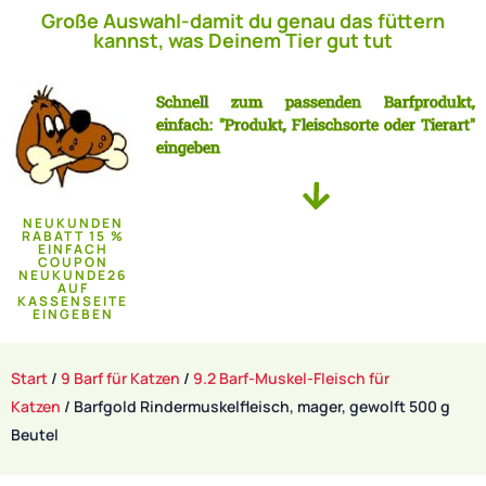
Große Auswahl-damit du genau das füttern
kannst, was Deinem Tier gut tut
Schnell zum passenden Barfprodukt,
einfach: "Produkt, Fleischsorte oder Tierart"
eingeben
NEUKUNDEN
RABATT 15 %
EINFACH
COUPON
NEUKUNDE26
AUF
KASSENSEITE
EINGEBEN
Start
/
9 Barf für Katzen
/
9.2 Barf-Muskel-Fleisch für
Katzen
/ Barfgold Rindermuskelfleisch, mager, gewolft 500 g
Beutel