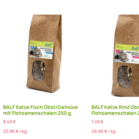
BALF Katze Fisch Obst/Gemüse
BALF Katze Rind O
mit Flohsamenschalen 250 g
Flohsamenschalen 
8,49
€
7,49
€
33,96
€
/
kg
29,96
€
/
kg