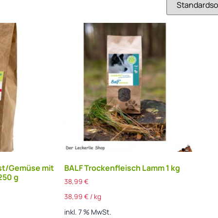
bst/Gemüse mit
BALF Trockenfleisch Lamm 1 kg
250 g
38,99
€
38,99
€
/
kg
inkl. 7 % MwSt.