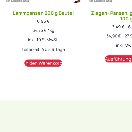
Lammpansen 200 g Beutel
Ziegen- Pansen, 
100 
6,95
€
3,49
€
–
6
34,75
€
/
kg
34,90
€
–
27,
inkl. 19 % MwSt.
inkl. Mw
Lieferzeit:
4 bis 6 Tage
Ausführung
In den Warenkorb