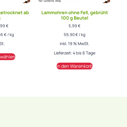
getrocknet ab
Lammohren ohne Fell, gebrüht
g
100 g Beutel
,99
€
5,99
€
96
€
/
kg
59,90
€
/
kg
St.
inkl. 19 % MwSt.
Lieferzeit:
4 bis 6 Tage
 wählen
In den Warenkorb