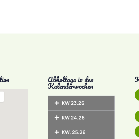
tion
Abholtage in den
K
Kalenderwochen
KW 23.26
KW 24.26
KW. 25.26