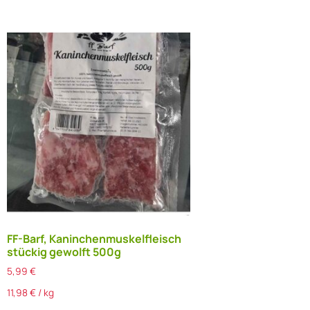
FF-Barf, Kaninchenmuskelfleisch
stückig gewolft 500g
5,99
€
11,98
€
/
kg