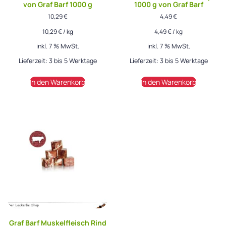
von Graf Barf 1000 g
1000 g von Graf Barf
10,29
€
4,49
€
10,29
€
/
kg
4,49
€
/
kg
inkl. 7 % MwSt.
inkl. 7 % MwSt.
Lieferzeit:
3 bis 5 Werktage
Lieferzeit:
3 bis 5 Werktage
In den Warenkorb
In den Warenkorb
Graf Barf Muskelfleisch Rind