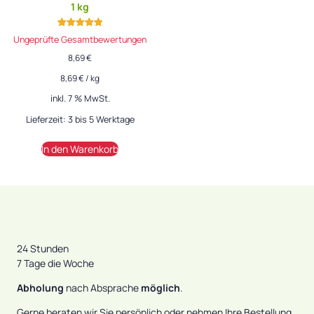
1 kg
Bewertet mit
Ungeprüfte Gesamtbewertungen
5.00
von 5
8,69
€
8,69
€
/
kg
inkl. 7 % MwSt.
Lieferzeit:
3 bis 5 Werktage
In den Warenkorb
24 Stunden
7 Tage die Woche
Abholung
nach Absprache
möglich
.
Gerne beraten wir Sie persönlich oder nehmen Ihre Bestellung