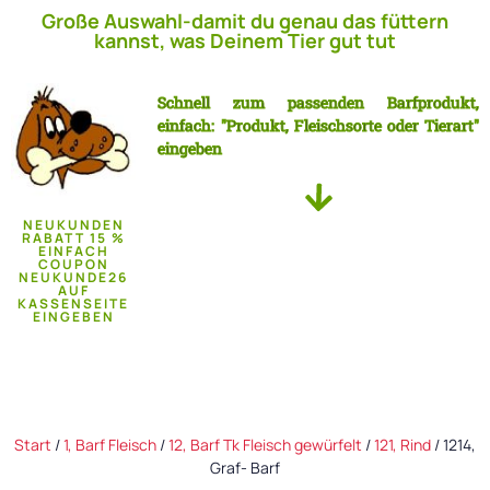
Große Auswahl-damit du genau das füttern
kannst, was Deinem Tier gut tut
Schnell zum passenden Barfprodukt,
einfach: "Produkt, Fleischsorte oder Tierart"
eingeben
NEUKUNDEN
RABATT 15 %
EINFACH
COUPON
NEUKUNDE26
AUF
KASSENSEITE
EINGEBEN
Start
/
1, Barf Fleisch
/
12, Barf Tk Fleisch gewürfelt
/
121, Rind
/ 1214,
Graf- Barf