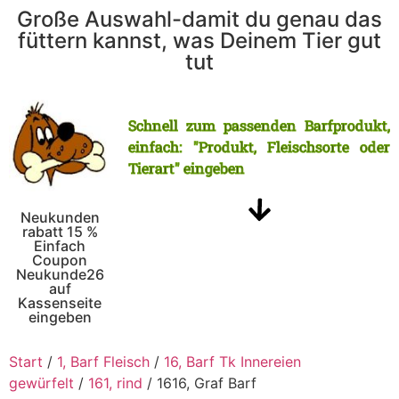
Große Auswahl-damit du genau das
füttern kannst, was Deinem Tier gut
tut
Schnell zum passenden Barfprodukt,
einfach: "Produkt, Fleischsorte oder
Tierart" eingeben
Neukunden
rabatt 15 %
Einfach
Coupon
Neukunde26
auf
Kassenseite
eingeben
Start
/
1, Barf Fleisch
/
16, Barf Tk Innereien
gewürfelt
/
161, rind
/ 1616, Graf Barf