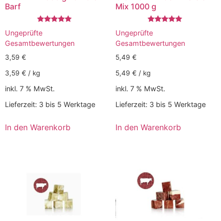
Barf
Mix 1000 g
Bewertet
Bewertet
Ungeprüfte
Ungeprüfte
mit
mit
5.00
5.00
Gesamtbewertungen
Gesamtbewertungen
von 5
von 5
3,59
€
5,49
€
3,59
€
/
kg
5,49
€
/
kg
inkl. 7 % MwSt.
inkl. 7 % MwSt.
Lieferzeit:
3 bis 5 Werktage
Lieferzeit:
3 bis 5 Werktage
In den Warenkorb
In den Warenkorb