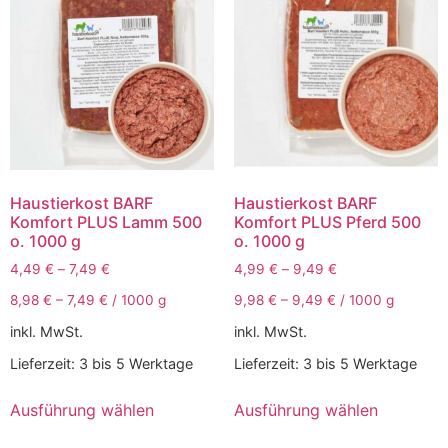
Haustierkost BARF
Haustierkost BARF
Komfort PLUS Lamm 500
Komfort PLUS Pferd 500
o. 1000 g
o. 1000 g
4,49
€
–
7,49
€
4,99
€
–
9,49
€
8,98
€
–
7,49
€
/
1000
g
9,98
€
–
9,49
€
/
1000
g
inkl. MwSt.
inkl. MwSt.
Lieferzeit:
3 bis 5 Werktage
Lieferzeit:
3 bis 5 Werktage
Ausführung wählen
Ausführung wählen