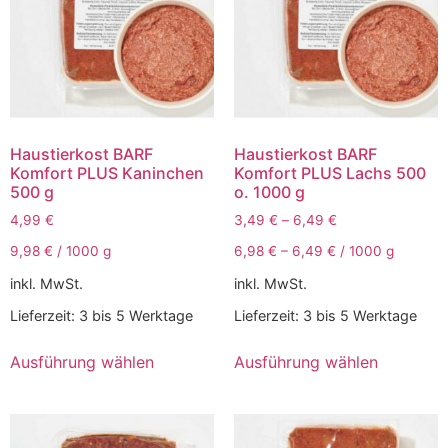
Haustierkost BARF
Haustierkost BARF
Komfort PLUS Kaninchen
Komfort PLUS Lachs 500
500 g
o. 1000 g
4,99
€
3,49
€
–
6,49
€
9,98
€
/
1000
g
6,98
€
–
6,49
€
/
1000
g
inkl. MwSt.
inkl. MwSt.
Lieferzeit:
3 bis 5 Werktage
Lieferzeit:
3 bis 5 Werktage
Ausführung wählen
Ausführung wählen