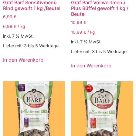
Graf Barf Sensitivmenü
Graf Barf Vollwertmenü
Rind gewolft 1 kg /Beutel
Plus Büffel gewolft 1 kg /
Beutel
6,99
€
10,99
€
6,99
€
/
kg
10,99
€
/
kg
inkl. 7 % MwSt.
inkl. 7 % MwSt.
Lieferzeit:
3 bis 5 Werktage
Lieferzeit:
3 bis 5 Werktage
In den Warenkorb
In den Warenkorb