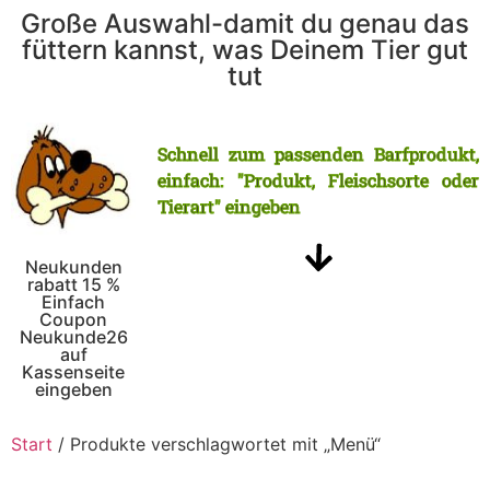
Große Auswahl-damit du genau das
füttern kannst, was Deinem Tier gut
tut
Schnell zum passenden Barfprodukt,
einfach: "Produkt, Fleischsorte oder
Tierart" eingeben
Neukunden
rabatt 15 %
Einfach
Coupon
Neukunde26
auf
Kassenseite
eingeben
Start
/ Produkte verschlagwortet mit „Menü“