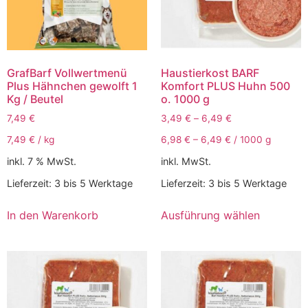
GrafBarf Vollwertmenü
Haustierkost BARF
Plus Hähnchen gewolft 1
Komfort PLUS Huhn 500
Kg / Beutel
o. 1000 g
7,49
€
3,49
€
–
6,49
€
7,49
€
/
kg
6,98
€
–
6,49
€
/
1000
g
inkl. 7 % MwSt.
inkl. MwSt.
Lieferzeit:
3 bis 5 Werktage
Lieferzeit:
3 bis 5 Werktage
In den Warenkorb
Ausführung wählen