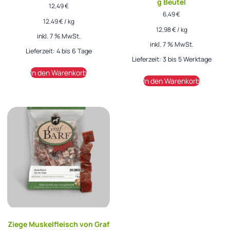
g Beutel
12,49
€
6,49
€
12,49
€
/
kg
12,98
€
/
kg
inkl. 7 % MwSt.
inkl. 7 % MwSt.
Lieferzeit:
4 bis 6 Tage
Lieferzeit:
3 bis 5 Werktage
In den Warenkorb
In den Warenkorb
Ziege Muskelfleisch von Graf