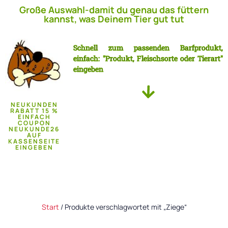
Große Auswahl-damit du genau das füttern
kannst, was Deinem Tier gut tut
Schnell zum passenden Barfprodukt,
einfach: "Produkt, Fleischsorte oder Tierart"
eingeben
NEUKUNDEN
RABATT 15 %
EINFACH
COUPON
NEUKUNDE26
AUF
KASSENSEITE
EINGEBEN
Start
/ Produkte verschlagwortet mit „Ziege“