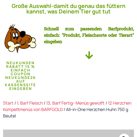
Große Auswahl-damit du genau das füttern
kannst, was Deinem Tier gut tut
Schnell zum passenden Barfprodukt,
einfach: "Produkt, Fleischsorte oder Tierart"
eingeben
NEUKUNDEN
RABATT 15 %
EINFACH
COUPON
NEUKUNDE26
AUF
KASSENSEITE
EINGEBEN
Start
/
1, Barf Fleisch
/
13, Barf Fertig- Menüs gewolft
/
12 Herzchen
Kompettmenüs von BARFGOLD
/ All-in-One Herzchen Huhn 750 g
Beutel