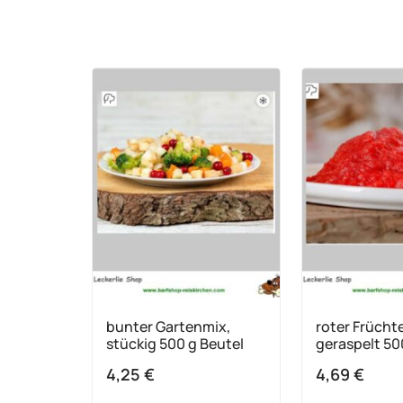
bunter Gartenmix,
roter Früchte
stückig 500 g Beutel
geraspelt 50
4,25
€
4,69
€