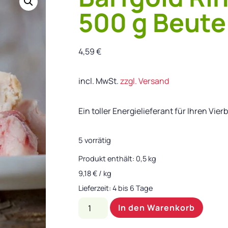
500 g Beute
4,59
€
incl. MwSt.
zzgl. Versand
Ein toller Energielieferant für Ihren Vier
5 vorrätig
Produkt enthält: 0,5
kg
9,18
€
/
kg
Lieferzeit:
4 bis 6 Tage
In den Warenkorb