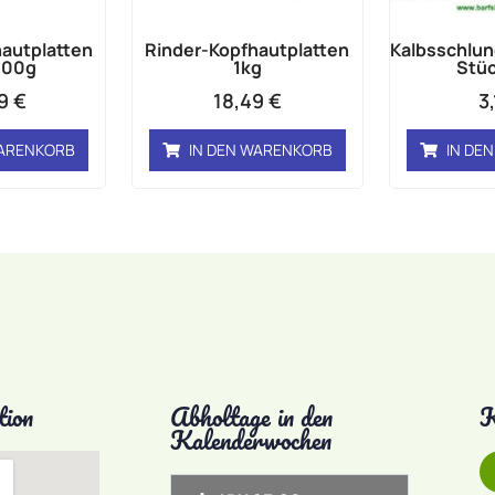
autplatten
Rinder-Kopfhautplatten
Kalbsschlun
000g
1kg
Stüc
49
€
18,49
€
3
WARENKORB
IN DEN WARENKORB
IN DE
tion
Abholtage in den
K
Kalenderwochen