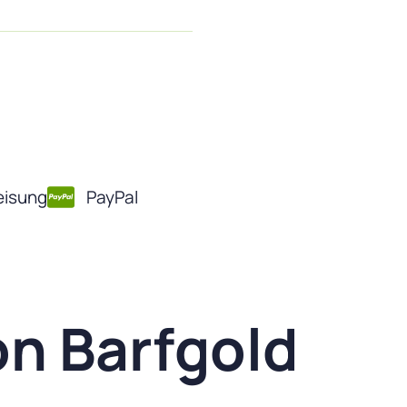
isung
PayPal
on Barfgold