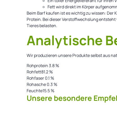
Ein toller Energielieferant für Ihren 
Fett wird direkt im Körper aufgeno
Beim Barf kaufen ist es wichtig zu wissen: Der K
Protein. Bei dieser Verstoffwechslung entsteht 
Tieres belasten.
Analytische B
Wir produzieren unsere Produkte selbst aus na
Rohprotein 3.8 %
Rohfett81.2 %
Rohfaser 0.1 %
Rohasche 0.3 %
Feuchte15.5 %
Unsere besondere Empfeh