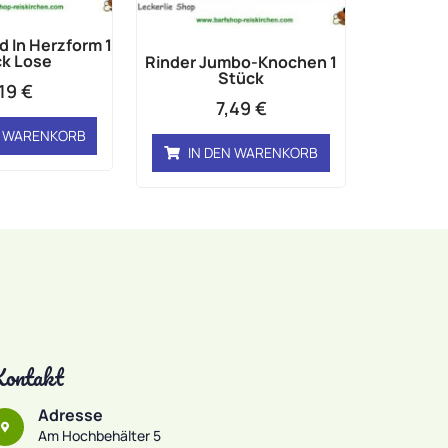
d In Herzform 1
k Lose
Rinder Jumbo-Knochen 1
Stück
,19
€
7,49
€
N WARENKORB
IN DEN WARENKORB
ontakt
Adresse
Am Hochbehälter 5