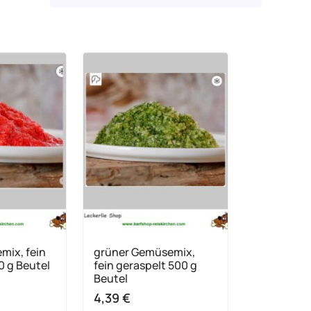
mix, fein
grüner Gemüsemix,
0 g Beutel
fein geraspelt 500 g
Beutel
4,39
€