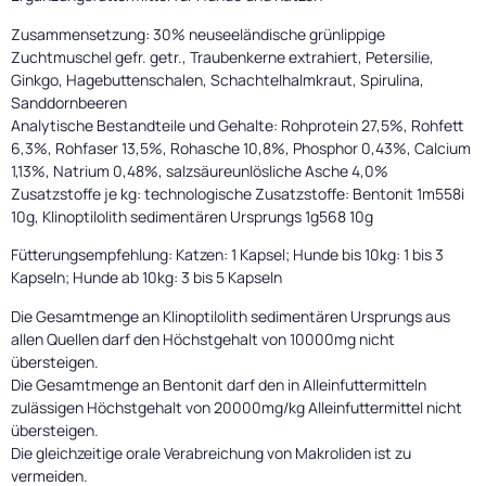
Zusammensetzung: 30% neuseeländische grünlippige
Zuchtmuschel gefr. getr., Traubenkerne extrahiert, Petersilie,
Ginkgo, Hagebuttenschalen, Schachtelhalmkraut, Spirulina,
Sanddornbeeren
Analytische Bestandteile und Gehalte: Rohprotein 27,5%, Rohfett
6,3%, Rohfaser 13,5%, Rohasche 10,8%, Phosphor 0,43%, Calcium
1,13%, Natrium 0,48%, salzsäureunlösliche Asche 4,0%
Zusatzstoffe je kg: technologische Zusatzstoffe: Bentonit 1m558i
10g, Klinoptilolith sedimentären Ursprungs 1g568 10g
Fütterungsempfehlung: Katzen: 1 Kapsel; Hunde bis 10kg: 1 bis 3
Kapseln; Hunde ab 10kg: 3 bis 5 Kapseln
Die Gesamtmenge an Klinoptilolith sedimentären Ursprungs aus
allen Quellen darf den Höchstgehalt von 10000mg nicht
übersteigen.
Die Gesamtmenge an Bentonit darf den in Alleinfuttermitteln
zulässigen Höchstgehalt von 20000mg/kg Alleinfuttermittel nicht
übersteigen.
Die gleichzeitige orale Verabreichung von Makroliden ist zu
vermeiden.