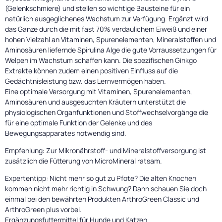
(Gelenkschmiere) und stellen so wichtige Bausteine für ein
natürlich ausgeglichenes Wachstum zur Verfügung. Ergänzt wird
das Ganze durch die mit fast 70% verdaulichem Eiweiß und einer
hohen Vielzahl an Vitaminen, Spurenelementen, Mineralstoffen und
Aminosäuren liefernde Spirulina Alge die gute Vorraussetzungen für
Welpen im Wachstum schaffen kann. Die spezifischen Ginkgo
Extrakte können zudem einen positiven Einfluss auf die
Gedächtnisleistung bzw. das Lernvermögen haben.
Eine optimale Versorgung mit Vitaminen, Spurenelementen,
Aminosäuren und ausgesuchten Kräutern unterstützt die
physiologischen Organfunktionen und Stoffwechselvorgänge die
für eine optimale Funktion der Gelenke und des
Bewegungsapparates notwendig sind.
Empfehlung: Zur Mikronährstoff- und Mineralstoffversorgung ist
zusätzlich die Fütterung von MicroMineral ratsam.
Expertentipp: Nicht mehr so gut zu Pfote? Die alten Knochen
kommen nicht mehr richtig in Schwung? Dann schauen Sie doch
einmal bei den bewährten Produkten ArthroGreen Classic und
ArthroGreen plus vorbei.
Ergänzungsfuttermittel für Hunde und Katzen