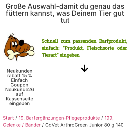
Große Auswahl-damit du genau das
füttern kannst, was Deinem Tier gut
tut
Schnell zum passenden Barfprodukt,
einfach: "Produkt, Fleischsorte oder
Tierart" eingeben
Neukunden
rabatt 15 %
Einfach
Coupon
Neukunde26
auf
Kassenseite
eingeben
Start
/
19, Barfergänzungen-Pflegeprodukte
/
199,
Gelenke / Bänder
/ CdVet ArthroGreen Junior 80 g 140