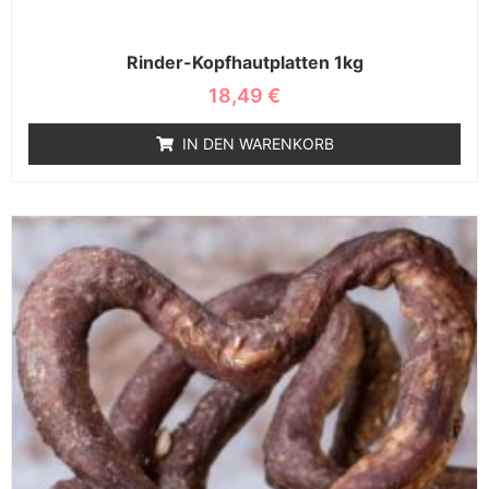
Rinder-Kopfhautplatten 1kg
18,49
€
IN DEN WARENKORB