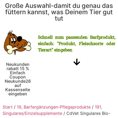
Große Auswahl-damit du genau das
füttern kannst, was Deinem Tier gut
tut
Schnell zum passenden Barfprodukt,
einfach: "Produkt, Fleischsorte oder
Tierart" eingeben
Neukunden
rabatt 15 %
Einfach
Coupon
Neukunde26
auf
Kassenseite
eingeben
Start
/
19, Barfergänzungen-Pflegeprodukte
/
191,
Singulares/Einzelsupplemente
/ CdVet Singulares Bio-