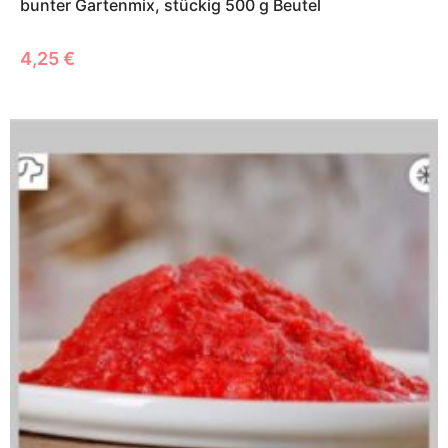
bunter Gartenmix, stückig 500 g Beutel
4,25
€