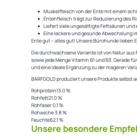
Muskelfleisch von der Ente mit einem sch
Entenfleisch trägt zur Reduzierung des R
Liefert viele ungesättigte Fettsäuren und 
Eine leckere und gesunde Abwechslung i
Ente gut – alles gut! Unsere Bürohunde lieben
Die durchwachsene Variante ist von Natur aus 
sowie jede Menge Vitamin B1 und B3. Gerade fü
und eine ideale Ergänzung zu der mageren Vari
BARFGOLD produziert unsere Produkte selbst a
Rohprotein13.0 %
Rohfett21.0 %
Rohfaser 0.1 %
Rohasche 3.8 %
Feuchte62.1 %
Unsere besondere Empfeh