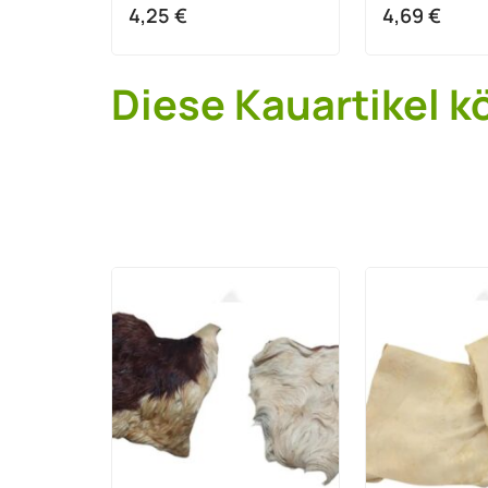
4,25
€
4,69
€
Diese Kauartikel k