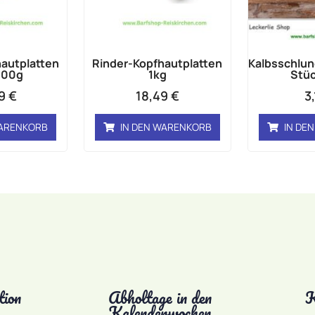
autplatten
Rinder-Kopfhautplatten
Kalbsschlun
000g
1kg
Stüc
49
€
18,49
€
3
WARENKORB
IN DEN WARENKORB
IN DE
tion
Abholtage in den
K
Kalenderwochen