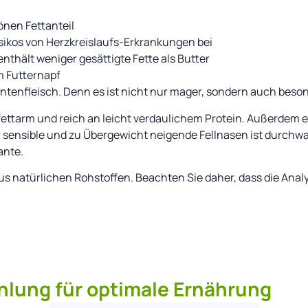
önen Fettanteil
isikos von Herzkreislaufs-Erkrankungen bei
enthält weniger gesättigte Fette als Butter
m Futternapf
 Entenfleisch. Denn es ist nicht nur mager, sondern auch bes
fettarm und reich an leicht verdaulichem Protein. Außerdem 
r sensible und zu Übergewicht neigende Fellnasen ist durch
ante.
us natürlichen Rohstoffen. Beachten Sie daher, dass die Ana
lung für optimale Ernährung