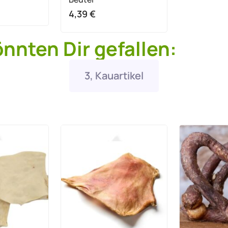
4,39
€
önnten Dir gefallen:
3, Kauartikel