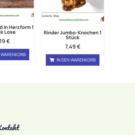
d In Herzform 1
k Lose
Rinder Jumbo-Knochen 1
Stück
,19
€
7,49
€
N WARENKORB
IN DEN WARENKORB
ontakt