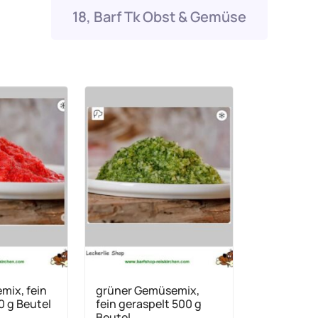
18, Barf Tk Obst & Gemüse
mix, fein
grüner Gemüsemix,
0 g Beutel
fein geraspelt 500 g
Beutel