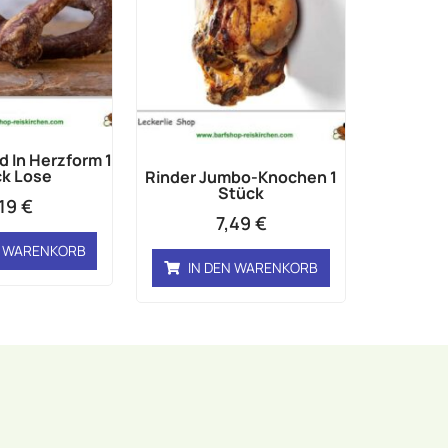
d In Herzform 1
k Lose
Rinder Jumbo-Knochen 1
Stück
,19
€
7,49
€
N WARENKORB
IN DEN WARENKORB