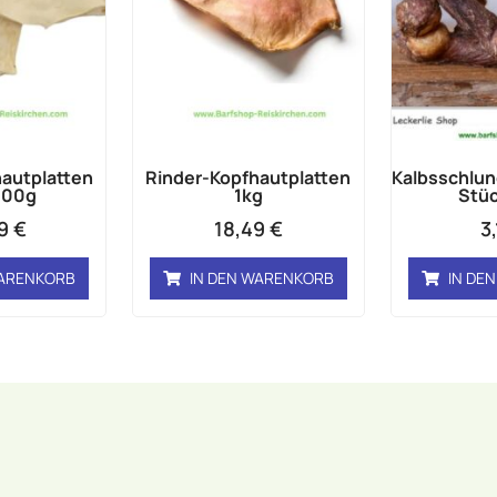
autplatten
Rinder-Kopfhautplatten
Kalbsschlun
000g
1kg
Stüc
49
€
18,49
€
3
WARENKORB
IN DEN WARENKORB
IN DE