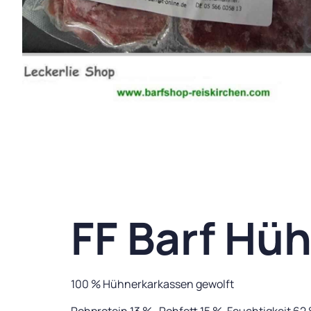
FF Barf Hü
100 % Hühnerkarkassen gewolft
Rohprotein 13 % , Rohfett 15 %, Feuchtigkeit 62