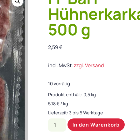
Hühnerkark
500 g
2,59
€
incl. MwSt.
zzgl. Versand
10 vorrätig
Produkt enthält: 0,5
kg
5,18
€
/
kg
Lieferzeit:
3 bis 5 Werktage
In den Warenkorb