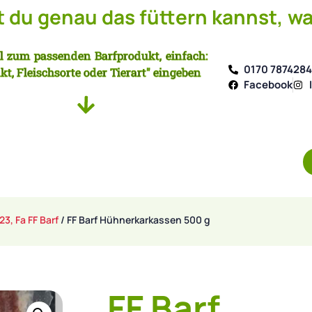
du genau das füttern kannst, wa
l zum passenden Barfprodukt, einfach:
0170 787428
kt, Fleischsorte oder Tierart" eingeben
Facebook
23, Fa FF Barf
/ FF Barf Hühnerkarkassen 500 g
FF Barf