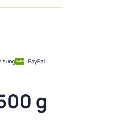
isung
PayPal
500 g