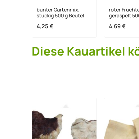
bunter Gartenmix,
roter Früchte
stückig 500 g Beutel
geraspelt 50
4,25
€
4,69
€
Diese Kauartikel k