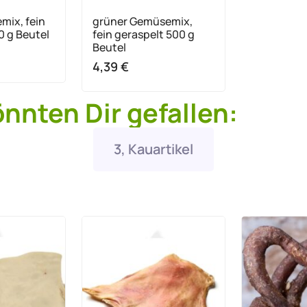
mix, fein
grüner Gemüsemix,
0 g Beutel
fein geraspelt 500 g
Beutel
4,39
€
önnten Dir gefallen:
3, Kauartikel