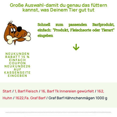
Große Auswahl-damit du genau das füttern
kannst, was Deinem Tier gut tut
Schnell zum passenden Barfprodukt,
einfach: "Produkt, Fleischsorte oder Tierart"
eingeben
NEUKUNDEN
RABATT 15 %
EINFACH
COUPON
NEUKUNDE26
AUF
KASSENSEITE
EINGEBEN
Start
/
1, Barf Fleisch
/
16, Barf Tk Innereien gewürfelt
/
162,
Huhn
/
1622,Fa. Graf Barf
/ Graf Barf Hähnchenmägen 1000 g