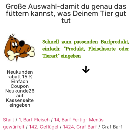
Große Auswahl-damit du genau das
füttern kannst, was Deinem Tier gut
tut
Schnell zum passenden Barfprodukt,
einfach: "Produkt, Fleischsorte oder
Tierart" eingeben
Neukunden
rabatt 15 %
Einfach
Coupon
Neukunde26
auf
Kassenseite
eingeben
Start
/
1, Barf Fleisch
/
14, Barf Fertig- Menüs
gewürfelt
/
142, Geflügel
/
1424, Graf Barf
/ Graf Barf