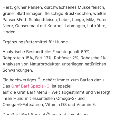
Herz, grüner Pansen, durchwachsenes Muskelfleisch,
grüner Blättermagen, fleischige Brustknochen, weißer
Pansen&Fett, Schlundfleisch, Leber, Lunge, Milz, Euter,
Niere, Ochsenmaul mit Knorpel, Labmagen, Luftröhre,
Hoden
Ergänzungsfuttermittel für Hunde
Analytische Bestandteile: Feuchtegehalt 69%,
Rohprotein 15%, Fett 13%, Rohfaser 2%, Rohasche 1%
Analysen von Naturprodukten unterliegen natürlichen
Schwankungen.
Ein hochwertiges Öl gehört immer zum Barfen dazu.
Das
Graf Barf Spezial-Öl
ist speziell
auf die Graf Barf Menü – Welt abgestimmt und versorgt
ihren Hund mit essentiellen Omega-3- und
Omega-6-Fettsäuren, Vitamin D3 und Vitamin E.
Das Garf Barf Spezial Öl besteht sowohl aus