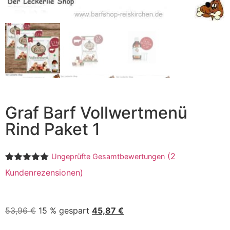
Graf Barf Vollwertmenü
Rind Paket 1
(
2
Ungeprüfte Gesamtbewertungen
Bewertet mit
2
Kundenrezensionen)
5.00
von 5,
basierend
auf
Kundenbewertungen
53,96
€
15 % gespart
45,87
€