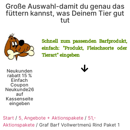
Große Auswahl-damit du genau das
füttern kannst, was Deinem Tier gut
tut
Schnell zum passenden Barfprodukt,
einfach: "Produkt, Fleischsorte oder
Tierart" eingeben
Neukunden
rabatt 15 %
Einfach
Coupon
Neukunde26
auf
Kassenseite
eingeben
Start
/
5, Angebote + Aktionspakete
/
51,-
Aktionspakete
/ Graf Barf Vollwertmenü Rind Paket 1