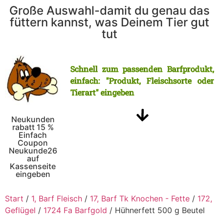
Große Auswahl-damit du genau das
füttern kannst, was Deinem Tier gut
tut
Schnell zum passenden Barfprodukt,
einfach: "Produkt, Fleischsorte oder
Tierart" eingeben
Neukunden
rabatt 15 %
Einfach
Coupon
Neukunde26
auf
Kassenseite
eingeben
Start
/
1, Barf Fleisch
/
17, Barf Tk Knochen - Fette
/
172,
Geflügel
/
1724 Fa Barfgold
/ Hühnerfett 500 g Beutel