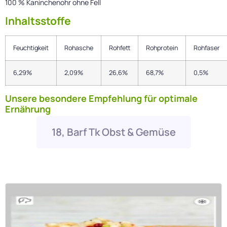
100 % Kaninchenohr ohne Fell
Inhaltsstoffe
Feuchtigkeit
Rohasche
Rohfett
Rohprotein
Rohfaser
6,29%
2,09%
26,6%
68,7%
0,5%
Unsere besondere Empfehlung für optimale
Ernährung
18, Barf Tk Obst & Gemüse