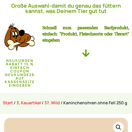
Große Auswahl-damit du genau das füttern
kannst, was Deinem Tier gut tut
Schnell zum passenden Barfprodukt,
einfach: "Produkt, Fleischsorte oder Tierart"
eingeben
NEUKUNDEN
RABATT 15 %
EINFACH
COUPON
NEUKUNDE26
AUF
KASSENSEITE
EINGEBEN
Start
/
3, Kauartikel
/
37, Wild
/ Kaninchenohren ohne Fell 250 g