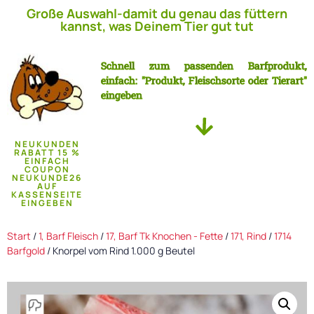
Große Auswahl-damit du genau das füttern
kannst, was Deinem Tier gut tut
Schnell zum passenden Barfprodukt,
einfach: "Produkt, Fleischsorte oder Tierart"
eingeben
NEUKUNDEN
RABATT 15 %
EINFACH
COUPON
NEUKUNDE26
AUF
KASSENSEITE
EINGEBEN
Start
/
1, Barf Fleisch
/
17, Barf Tk Knochen - Fette
/
171, Rind
/
1714
Barfgold
/ Knorpel vom Rind 1.000 g Beutel