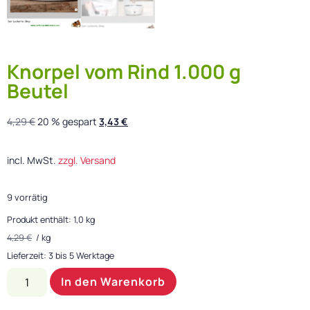
Knorpel vom Rind 1.000 g
Beutel
4,29
€
20 % gespart
3,43
€
incl. MwSt.
zzgl. Versand
9 vorrätig
Produkt enthält: 1,0
kg
4,29
€
/
kg
Lieferzeit:
3 bis 5 Werktage
In den Warenkorb