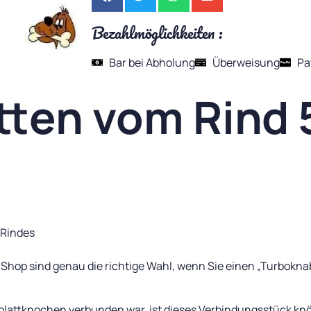
Bezahlmöglichkeiten :
Bar bei Abholung
Überweisung
Pa
tten vom Rind 
 Rindes
Shop sind genau die richtige Wahl, wenn Sie einen „Turbokn
plattknochen verbunden war, ist dieses Verbindungsstück knöch