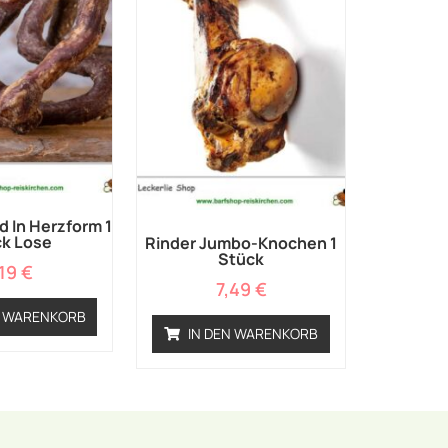
d In Herzform 1
k Lose
Rinder Jumbo-Knochen 1
Stück
,19
€
7,49
€
N WARENKORB
IN DEN WARENKORB