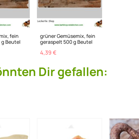
mix, fein
grüner Gemüsemix, fein
 g Beutel
geraspelt 500 g Beutel
4,39
€
önnten Dir gefallen: