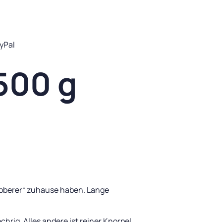
yPal
500 g
abberer“ zuhause haben. Lange
rig. Alles andere ist reiner Knorpel.