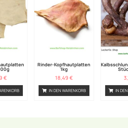
autplatten
Rinder-Kopfhautplatten
Kalbsschlun
000g
1kg
Stüc
49
€
18,49
€
3
WARENKORB
IN DEN WARENKORB
IN DE