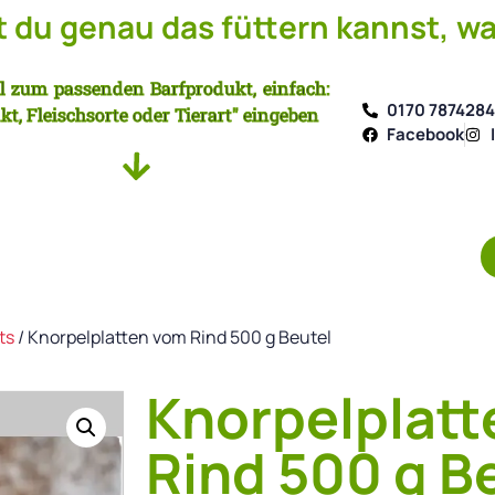
du genau das füttern kannst, wa
l zum passenden Barfprodukt, einfach:
0170 787428
kt, Fleischsorte oder Tierart" eingeben
Facebook
ts
/ Knorpelplatten vom Rind 500 g Beutel
Knorpelplat
Rind 500 g B