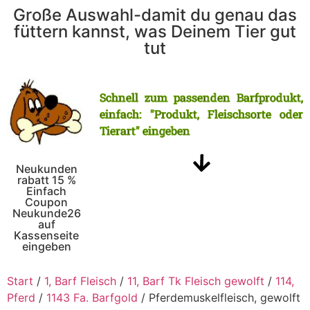
Große Auswahl-damit du genau das
füttern kannst, was Deinem Tier gut
tut
Schnell zum passenden Barfprodukt,
einfach: "Produkt, Fleischsorte oder
Tierart" eingeben
Neukunden
rabatt 15 %
Einfach
Coupon
Neukunde26
auf
Kassenseite
eingeben
Start
/
1, Barf Fleisch
/
11, Barf Tk Fleisch gewolft
/
114,
Pferd
/
1143 Fa. Barfgold
/ Pferdemuskelfleisch, gewolft