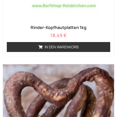
Rinder-Kopfhautplatten 1kg
18,49
€
IN DEN WARENKORB