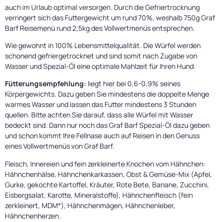
auch im Urlaub optimal versorgen. Durch die Gefriertrocknung
verringert sich das Futtergewicht um rund 70%, weshalb 750g Graf
Barf Reisemenü rund 2,5kg des Vollwertmenüs entsprechen.
Wie gewohnt in 100% Lebensmittelqualität. Die Würfel werden
schonend gefriergetrocknet und sind somit nach Zugabe von
Wasser und Spezial-Öl eine optimale Mahlzeit für Ihren Hund.
Fütterungsempfehlung:
liegt hier bei 0,6-0,9% seines
Körpergewichts. Dazu geben Sie mindestens die doppelte Menge
warmes Wasser und lassen das Futter mindestens 3 Stunden
quellen. Bitte achten Sie darauf, dass alle Würfel mit Wasser
bedeckt sind. Dann nur noch das Graf Barf Spezial-Öl dazu geben
und schon kommt Ihre Fellnase auch auf Reisen in den Genuss
eines Vollwertmenüs von Graf Barf.
Fleisch, Innereien und fein zerkleinerte Knochen vom Hähnchen:
Hähnchenhälse, Hähnchenkarkassen, Obst & Gemüse-Mix (Apfel,
Gurke, gekochte Kartoffel, Kräuter, Rote Bete, Banane, Zucchini,
Eisbergsalat, Karotte, Mineralstoffe), Hähnchenfleisch (fein
zerkleinert, MDM*), Hähnchenmägen, Hähnchenleber,
Hähnchenherzen.