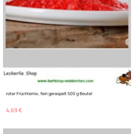
roter Früchtemix, fein geraspelt 500 g Beutel
4,69
€