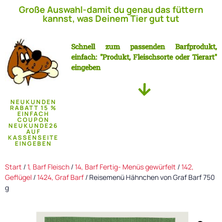
Große Auswahl-damit du genau das füttern
kannst, was Deinem Tier gut tut
Schnell zum passenden Barfprodukt,
einfach: "Produkt, Fleischsorte oder Tierart"
eingeben
NEUKUNDEN
RABATT 15 %
EINFACH
COUPON
NEUKUNDE26
AUF
KASSENSEITE
EINGEBEN
Start
/
1, Barf Fleisch
/
14, Barf Fertig- Menüs gewürfelt
/
142,
Geflügel
/
1424, Graf Barf
/ Reisemenü Hähnchen von Graf Barf 750
g