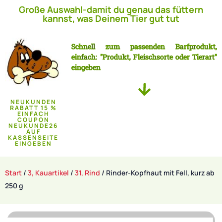
Große Auswahl-damit du genau das füttern
kannst, was Deinem Tier gut tut
Schnell zum passenden Barfprodukt,
einfach: "Produkt, Fleischsorte oder Tierart"
eingeben
NEUKUNDEN
RABATT 15 %
EINFACH
COUPON
NEUKUNDE26
AUF
KASSENSEITE
EINGEBEN
Start
/
3, Kauartikel
/
31, Rind
/ Rinder-Kopfhaut mit Fell, kurz ab
250 g