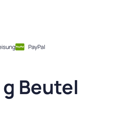
isung
PayPal
 g Beutel