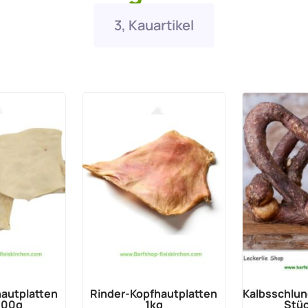
3, Kauartikel
autplatten
Rinder-Kopfhautplatten
Kalbsschlun
000g
1kg
Stüc