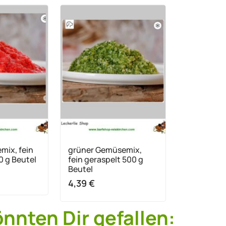
mix, fein
grüner Gemüsemix,
0 g Beutel
fein geraspelt 500 g
Beutel
4,39
€
önnten Dir gefallen: