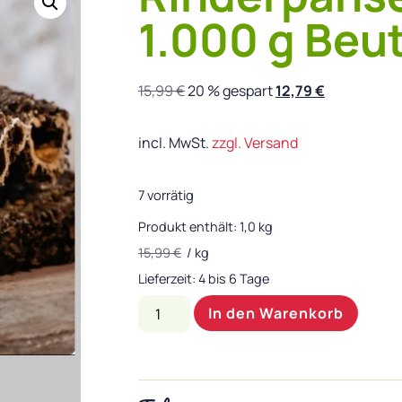
1.000 g Beut
15,99
€
20 % gespart
12,79
€
incl. MwSt.
zzgl. Versand
7 vorrätig
Produkt enthält: 1,0
kg
15,99
€
/
kg
Lieferzeit:
4 bis 6 Tage
In den Warenkorb