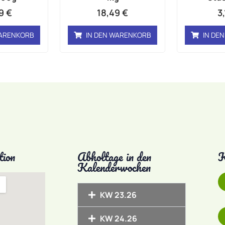
49
€
18,49
€
3
WARENKORB
IN DEN WARENKORB
IN DE
tion
Abholtage in den
K
Kalenderwochen
KW 23.26
KW 24.26