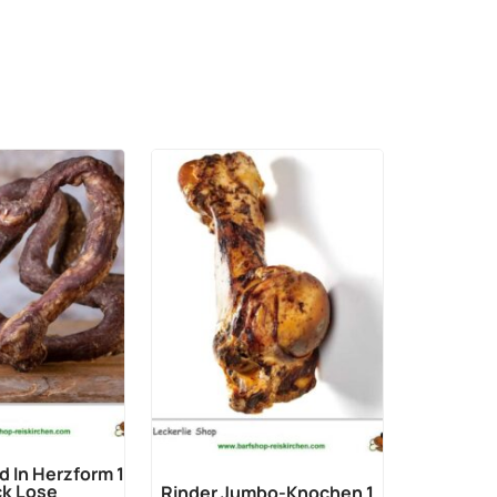
d In Herzform 1
k Lose
Rinder Jumbo-Knochen 1