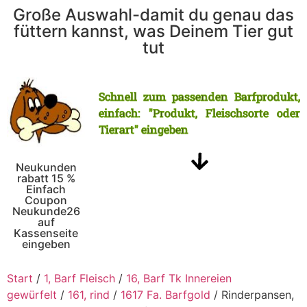
Große Auswahl-damit du genau das
füttern kannst, was Deinem Tier gut
tut
Schnell zum passenden Barfprodukt,
einfach: "Produkt, Fleischsorte oder
Tierart" eingeben
Neukunden
rabatt 15 %
Einfach
Coupon
Neukunde26
auf
Kassenseite
eingeben
Start
/
1, Barf Fleisch
/
16, Barf Tk Innereien
gewürfelt
/
161, rind
/
1617 Fa. Barfgold
/ Rinderpansen,