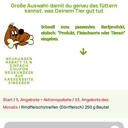
Große Auswahl-damit du genau das füttern
kannst, was Deinem Tier gut tut
Schnell zum passenden Barfprodukt,
einfach: "Produkt, Fleischsorte oder Tierart"
eingeben
NEUKUNDEN
RABATT 15 %
EINFACH
COUPON
NEUKUNDE26
AUF
KASSENSEITE
EINGEBEN
Start
/
5, Angebote + Aktionspakete
/
53, Angebote des
Monats
/ Rindfleischstreifen (Dörrfleisch) 250 g Beutel