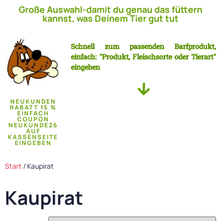
Große Auswahl-damit du genau das füttern
kannst, was Deinem Tier gut tut
Schnell zum passenden Barfprodukt,
einfach: "Produkt, Fleischsorte oder Tierart"
eingeben
NEUKUNDEN
RABATT 15 %
EINFACH
COUPON
NEUKUNDE26
AUF
KASSENSEITE
EINGEBEN
Start
/ Kaupirat
Kaupirat