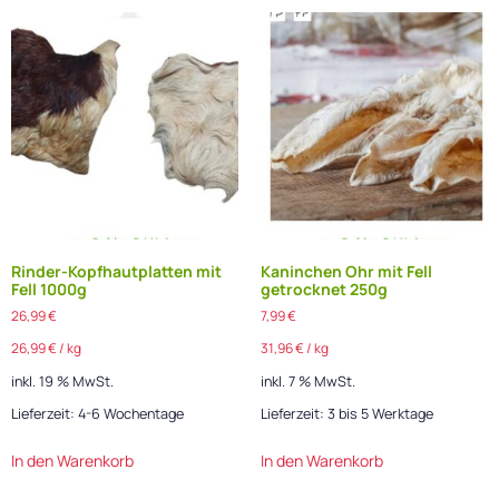
Rinder-Kopfhautplatten mit
Kaninchen Ohr mit Fell
Fell 1000g
getrocknet 250g
26,99
€
7,99
€
26,99
€
/
kg
31,96
€
/
kg
inkl. 19 % MwSt.
inkl. 7 % MwSt.
Lieferzeit:
4-6 Wochentage
Lieferzeit:
3 bis 5 Werktage
In den Warenkorb
In den Warenkorb