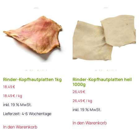
Rinder-Kopfhautplatten 1kg
Rinder-Kopfhautplatten hell
1000g
18,49
€
26,49
€
18,49
€
/
kg
26,49
€
/
kg
inkl. 19 % MwSt.
inkl. 19 % MwSt.
Lieferzeit:
4-6 Wochentage
In den Warenkorb
In den Warenkorb