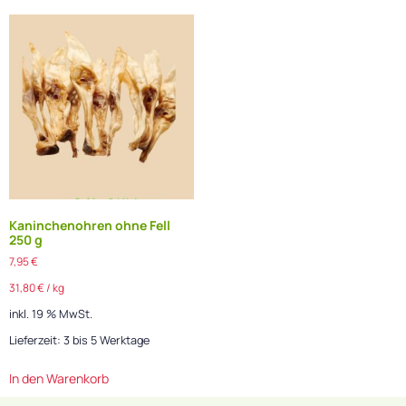
Kaninchenohren ohne Fell
250 g
7,95
€
31,80
€
/
kg
inkl. 19 % MwSt.
Lieferzeit:
3 bis 5 Werktage
In den Warenkorb