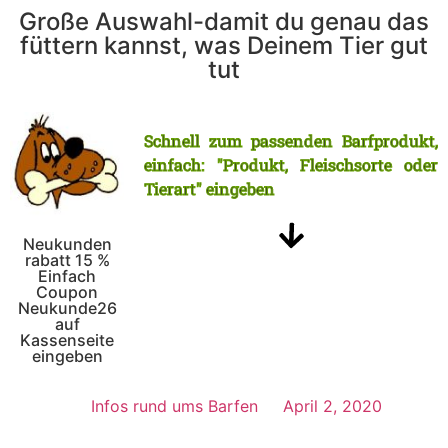
Große Auswahl-damit du genau das
füttern kannst, was Deinem Tier gut
tut
Schnell zum passenden Barfprodukt,
einfach: "Produkt, Fleischsorte oder
Tierart" eingeben
Neukunden
rabatt 15 %
Einfach
Coupon
Neukunde26
auf
Kassenseite
eingeben
Infos rund ums Barfen
April 2, 2020