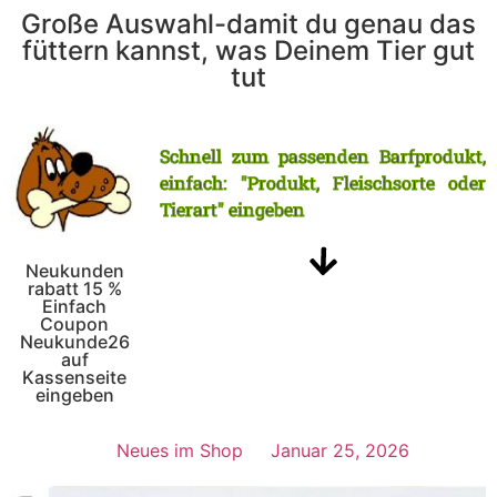
Große Auswahl-damit du genau das
füttern kannst, was Deinem Tier gut
tut
Schnell zum passenden Barfprodukt,
einfach: "Produkt, Fleischsorte oder
Tierart" eingeben
Neukunden
rabatt 15 %
Einfach
Coupon
Neukunde26
auf
Kassenseite
eingeben
Neues im Shop
Januar 25, 2026