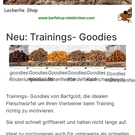
Neu: Trainings- Goodies
goodies
Goodies
Goodies
Goodies
Goodies
Goodies
Rinderlungenwürfel
Wildfleisch
Putenfleisch
Pferdefleisch
Kaninchenfleisch
Hähnchenfle
Trainings- Goodies von Barfgold, die idealen
Fleischwürfel um Ihren Vierbeiner beim Training
richtig zu motivieren.
Sie sind schnell griffbereit und halten nicht lange auf.
Ideal zu portionieren auch für unterwegs als schnelles